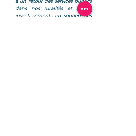
à un retour des services publics 
dans nos ruralités et à des 
investissements en soutien des 
PME et TPE pour créer des 
emplois de qualité, durables, 
souverains et aux conditions de 
travail dignes ».
Mots-clés :
amazon
derval
emplois
Dans la presse
Voir tout
Posts récents