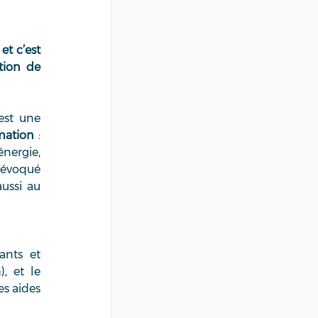
 c’est 
tion de 
st une 
mation
 : 
nergie, 
 évoqué 
ssi au 
nts et 
, et le 
s aides 