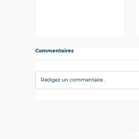
Commentaires
Rédigez un commentaire...
Enseignement public ou
privé en Loire-Atlantique :
l’affaire Saint-Stanislas
reste sensible au conseil
départemental
À P