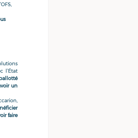
’OFS, 
us 
lutions 
l’État 
allotté 
voir un 
carion, 
ficier 
r faire 