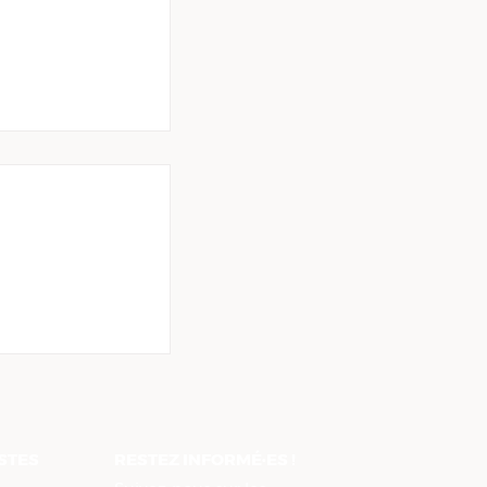
ent de Loire-
 demande la
ce de la taxe
ISTES
RESTEZ INFORMÉ·ES !