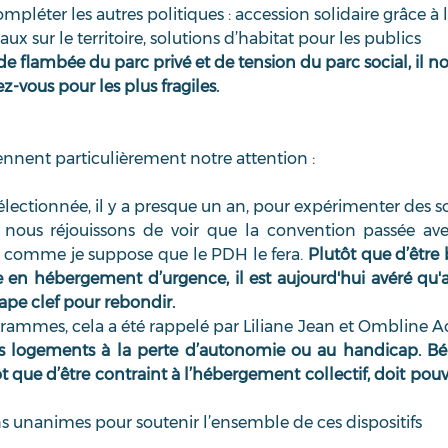
léter les autres politiques : accession solidaire grâce à l
x sur le territoire, solutions d’habitat pour les publics 
e flambée du parc privé et de tension du parc social, il no
z-vous pour les plus fragiles. 
ennent particulièrement notre attention :
sélectionnée, il y a presque un an, pour expérimenter des so
ous réjouissons de voir que la convention passée avec 
n, comme je suppose que le PDH le fera. 
Plutôt que d’être b
en hébergement d’urgence, il est aujourd'hui avéré qu'a
ape clef pour rebondir. 
ammes, cela a été rappelé par Liliane Jean et Ombline Ac
s logements à la perte d’autonomie ou au handicap. Béné
 que d’être contraint à l’hébergement collectif, doit pouvoi
 unanimes pour soutenir l’ensemble de ces dispositifs