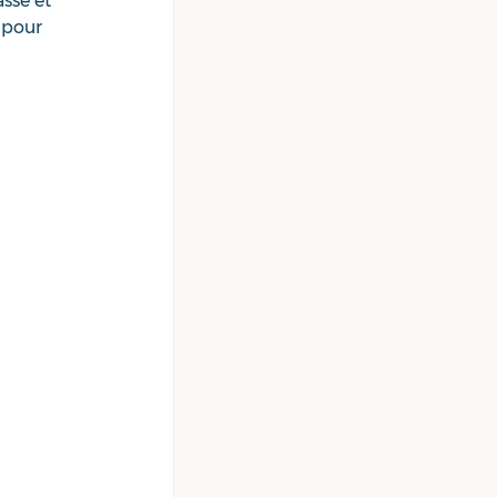
sse et 
 pour 