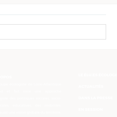
Projet Alimentaire et
Résultats d
agricole départemental :
municipales
"nous sommes un
Atlantique :
territoire qui inspire"
réaction
LE ÉLU.ES ÉCOLOG
ROPOS
oupe écologiste de Loire-Atlantique
ACTUALITÉS
nd et fait vivre une approche
DANS LA PRESSE
giste des politiques sociales, socio-
cales, éducatives, des mobilités.
EN SESSION
aussi une vision globale du territoire,