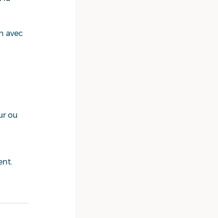
n avec 
ur ou 
nt. 