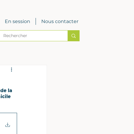
En session
Nous contacter
de la 
cile 