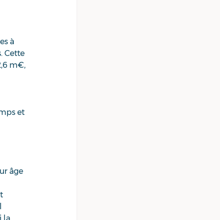
es à 
. Cette 
2,6 m€, 
emps et 
ur âge 
t 
l 
 la 