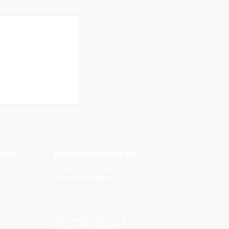
ent de Loire-
 demande la
ce de la taxe
ISTES
RESTEZ INFORMÉ·ES !
Suivez-nous sur les
réseaux sociaux :
Abonnez-vous à