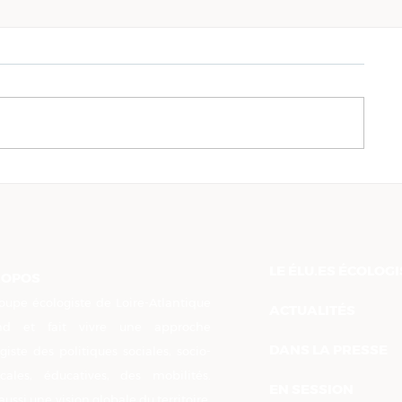
Deux fois deux voies : au
Le Départem
Département, les Écolos
Atlantique
disent non
mise en pla
Zucman
LE ÉLU.ES ÉCOLOG
ROPOS
oupe écologiste de Loire-Atlantique
ACTUALITÉS
nd et fait vivre une approche
DANS LA PRESSE
giste des politiques sociales, socio-
cales, éducatives, des mobilités.
EN SESSION
aussi une vision globale du territoire,