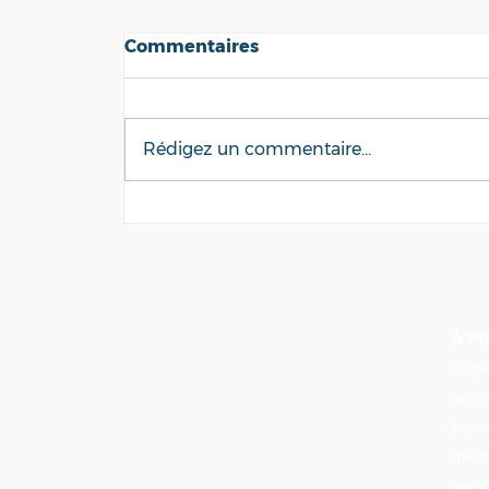
Commentaires
Rédigez un commentaire...
Enseignement public ou
privé en Loire-Atlantique :
l’affaire Saint-Stanislas
reste sensible au conseil
départemental
À P
Le gr
défe
écolo
médi
Mais 