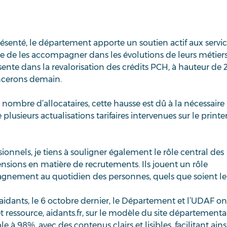
ésenté, le département apporte un soutien actif aux servic
rce de les accompagner dans les évolutions de leurs métiers
ente dans la revalorisation des crédits PCH, à hauteur de 
cerons demain.   
ombre d’allocataires, cette hausse est dû à la nécessaire 
e plusieurs actualisations tarifaires intervenues sur le print
onnels, je tiens à souligner également le rôle central des 
nsions en matière de recrutements. Ils jouent un rôle 
nement au quotidien des personnes, quels que soient le
 aidants, le 6 octobre dernier, le Département et l’UDAF on
t ressource, aidants.fr, sur le modèle du site départementa
le à 98%, avec des contenus clairs et lisibles, facilitant ainsi