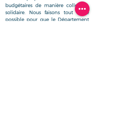
budgétaires de manière collective, 
solidaire. Nous faisons tout notre 
possible pour que le Département 
exerce au mieux ses missions.  
Nous nous efforçons d’offrir aux plus 
pauvres, aux plus exclus 
l’accompagnement social que la 
société leur doit, nous allons 
chercher les jeunes sans ressources 
pour que personne ne soit 
abandonné, nous protégeons les 
terres agricoles et les espaces 
naturels, pour garantir un avenir aux 
travailleurs de la terre et aux 
personnes qui l’habitent.  
C’est un défi quotidien, mais qui se 