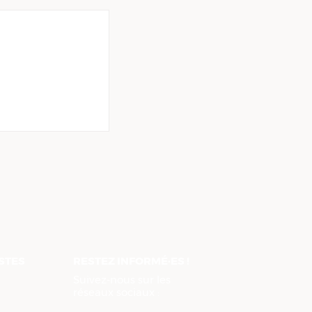
es
 en Loire
 notre
ISTES
RESTEZ INFORMÉ·ES !
Suivez-nous sur les
réseaux sociaux :