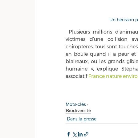
Un hérisson pr
 Plusieurs millions d’animaux sauvages périssent chaque année sur les routes françaises, 
victimes d’une collision av
chiroptères, tous sont touché
en boule quand il a peur et e
blaireaux, ou les grands gibi
humaine », explique Stéphan
associatif 
France nature envi
Mots-clés :
Biodiversité
Dans la presse