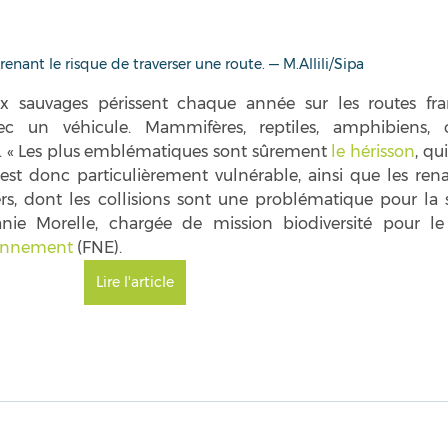
enant le risque de traverser une route. — M.Allili/Sipa
ec un véhicule. Mammifères, reptiles, amphibiens, oi
s. « Les plus emblématiques sont sûrement 
le hérisson
, qu
st donc particulièrement vulnérable, ainsi que les renar
ers, dont les collisions sont une problématique pour la s
ie Morelle, chargée de mission biodiversité pour le 
ronnement
 (FNE). 
Lire l'article