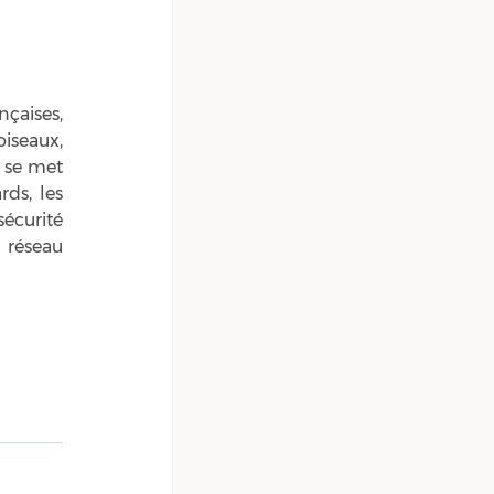
seaux, 
i se met 
ds, les 
écurité 
réseau 