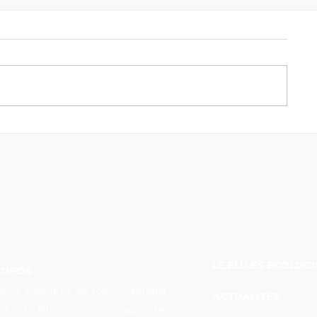
Projet Alimentaire et
Résultats d
agricole départemental :
municipales
"nous sommes un
Atlantique :
territoire qui inspire"
réaction
LE ÉLU.ES ÉCOLOG
ROPOS
oupe écologiste de Loire-Atlantique
ACTUALITÉS
nd et fait vivre une approche