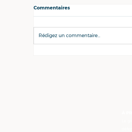
Commentaires
Rédigez un commentaire...
Communiqué : Amazon à
Derval : quand une
multinationale
américaine arrive en
force et entretient le
mirage des emplois sur
nos territoires
À P
Le gr
défe