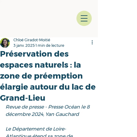
Chloé Giradot-Moitié
3 janv. 2025
1 min de lecture
Préservation des
espaces naturels : la
zone de préemption
élargie autour du lac de
Grand-Lieu
Revue de presse - Presse Océan le 8 
décembre 2024, Yan Gauchard
Le Département de Loire-
Atlantique étend sa zone de 