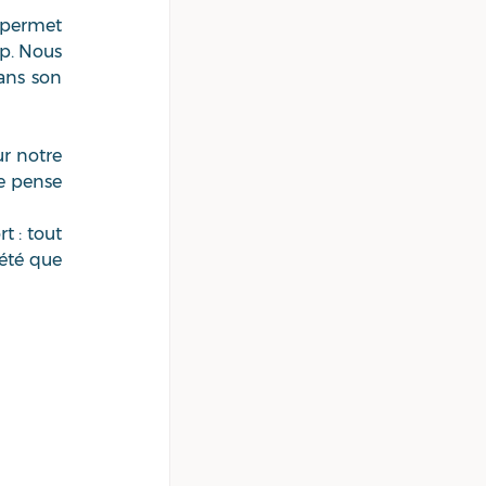
permet 
p. Nous 
ans son 
r notre 
e pense 
 : tout 
été que 