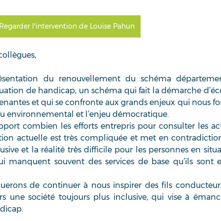
Regarder l'intervention de Louise Pahun
ollègues,  
ésentation du renouvellement du schéma départemen
tuation de handicap, un schéma qui fait la démarche d’éco
prenantes et qui se confronte aux grands enjeux qui nous font
enjeu environnemental et l’enjeu démocratique.  
port combien les efforts entrepris pour consulter les act
ation actuelle est très compliquée et met en contradiction 
ive et la réalité très difficile pour les personnes en situa
i manquent souvent des services de base qu’ils sont en
erons de continuer à nous inspirer des fils conducteurs
 une société toujours plus inclusive, qui vise à émanci
dicap.  