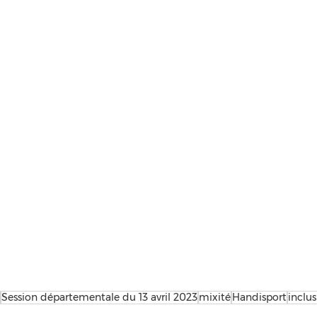
Session départementale du 13 avril 2023
mixité
Handisport
inclu