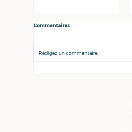
Commentaires
Rédigez un commentaire...
Enseignement public ou
privé en Loire-Atlantique :
l’affaire Saint-Stanislas
reste sensible au conseil
départemental
À P
Le gr
défe
écolo