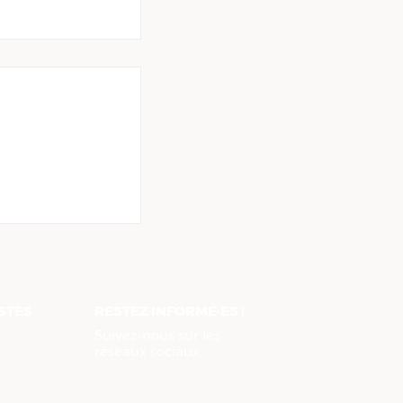
ent de Loire-
 demande la
ce de la taxe
ISTES
RESTEZ INFORMÉ·ES !
Suivez-nous sur les
réseaux sociaux :