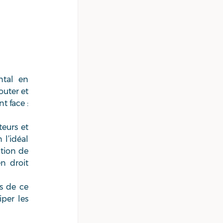
tal en 
uter et 
 face : 
eurs et 
l’idéal 
tion de 
 droit 
 de ce 
per les 