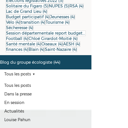
5 posts
Elections législatives 2022
(5)
5 posts
5 posts
4 posts
Solitaire du Figaro
(5)
NUPES
(5)
RSA
(4)
4 posts
Lac de Grand Lieu
(4)
4 posts
4 posts
Budget participatif
(4)
Jeunesses
(4)
4 posts
4 posts
4 posts
Vélo
(4)
transition
(4)
Tourisme
(4)
4 posts
Sécheresse
(4)
Session départementale report budget 2024 (décembre 2023)
4 posts
4 posts
Football
(4)
Chloé Girardot-Moitié
(4)
4 posts
4 posts
4 posts
Santé mentale
(4)
Oiseaux
(4)
AESH
(4)
4 posts
4 posts
4 posts
finances
(4)
Blain
(4)
Saint-Nazaire
(4)
Blog du groupe écologiste (44)
Tous les posts
Tous les posts
Dans la presse
En session
Actualités
Louise Pahun