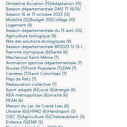
15 posts
15 posts
Ombeline Accarion
(15)
Adaptation
(15)
Session départementale DM2 17-18/10/2022
12 posts
Session 16 et 17 octobre 2023
(12)
12 posts
10 posts
10 posts
Mobilité
(12)
Budget
(10)
Collège
(10)
9 posts
Logement
(9)
9 posts
Session départementale du 13 avril 2023
(9)
9 posts
Agriculture biologique
(9)
9 posts
fête des solutions écologiques
(9)
Session départementale BP2023 12-13-14/12/2022
8 posts
8 posts
flamme olympique
(8)
Santé
(8)
7 posts
Machecoul-Saint-Même
(7)
7 posts
Animation sportive départementale
(7)
7 posts
7 posts
7 posts
Routes
(7)
Front Populaire
(7)
ZAN
(7)
7 posts
7 posts
Carrières
(7)
Saint Colomban
(7)
7 posts
Pays de Retz
(7)
7 posts
Restauration collective
(7)
6 posts
6 posts
6 posts
Sport adapté
(6)
Local
(6)
énergie
(6)
6 posts
6 posts
RER métropolitain
(6)
mixité
(6)
6 posts
PEAN
(6)
6 posts
Maison du Lac de Grand-Lieu
(6)
6 posts
6 posts
5 posts
Ukraine
(6)
EHPAD
(6)
Handisport
(5)
5 posts
5 posts
5 posts
GIEC
(5)
Agriculture
(5)
Chateaubriant
(5)
5 posts
5 posts
Enfance
(5)
ENR
(5)