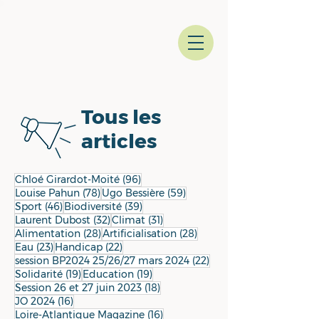
Tous les
articles
96 posts
Chloé Girardot-Moité
(96)
78 posts
59 posts
Louise Pahun
(78)
Ugo Bessière
(59)
46 posts
39 posts
Sport
(46)
Biodiversité
(39)
32 posts
31 posts
Laurent Dubost
(32)
Climat
(31)
28 posts
28 posts
Alimentation
(28)
Artificialisation
(28)
23 posts
22 posts
Eau
(23)
Handicap
(22)
22 posts
session BP2024 25/26/27 mars 2024
(22)
19 posts
19 posts
Solidarité
(19)
Education
(19)
18 posts
Session 26 et 27 juin 2023
(18)
16 posts
JO 2024
(16)
16 posts
Loire-Atlantique Magazine
(16)