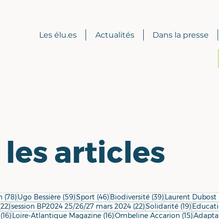
Les élu.es
Actualités
Dans la presse
les articles
78 posts
59 posts
46 posts
39 posts
n
(78)
Ugo Bessière
(59)
Sport
(46)
Biodiversité
(39)
Laurent Dubost
22 posts
22 posts
19 posts
(22)
session BP2024 25/26/27 mars 2024
(22)
Solidarité
(19)
Educat
16 posts
16 posts
15 posts
(16)
Loire-Atlantique Magazine
(16)
Ombeline Accarion
(15)
Adapta