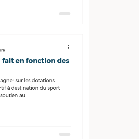
lein air dans la ville. Cet
a par la mise en place d’un
ntation.
ure
 fait en fonction des
gner sur les dotations
rtif à destination du sport
 soutien au