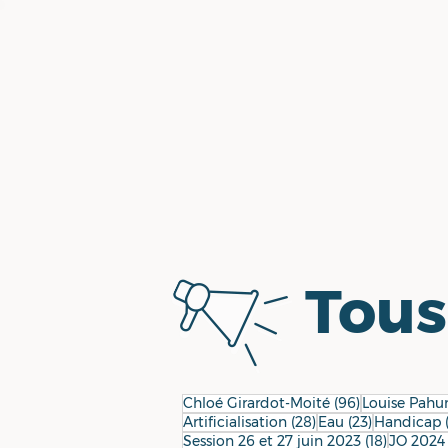
Tous 
96 posts
Chloé Girardot-Moité
(96)
Louise Pahu
28 posts
23 posts
Artificialisation
(28)
Eau
(23)
Handicap
18 posts
Session 26 et 27 juin 2023
(18)
JO 2024