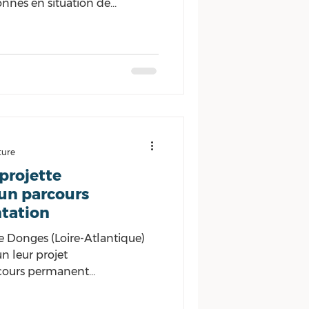
onnes en situation de
les clubs. Par la voix
ésidente du Département
ire-Atlantique souhaite
sociétal des clubs », et « la
st importante afin de pouvoir
z soi, mais on sait aussi que
ture
 projette
un parcours
tation
de Donges (Loire-Atlantique)
n leur projet
cours permanent
 La municipalité
ue) souhaite développer la