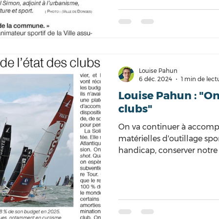
pratique libre du sport de p
engagement se concrétiser
parcours permanent d’orie
Louise Pahun
6 déc. 2024
1 min de lect
Louise Pahun : "On
clubs"
On va continuer à accompa
matérielles d'outillage spo
handicap, conserver notre