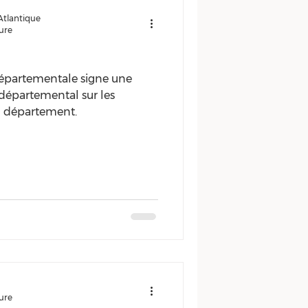
Atlantique
ture
départementale signe une
départemental sur les
au département.
ture