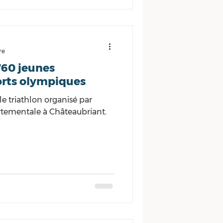
re
760 jeunes
orts olympiques
u le triathlon organisé par
rtementale à Châteaubriant.