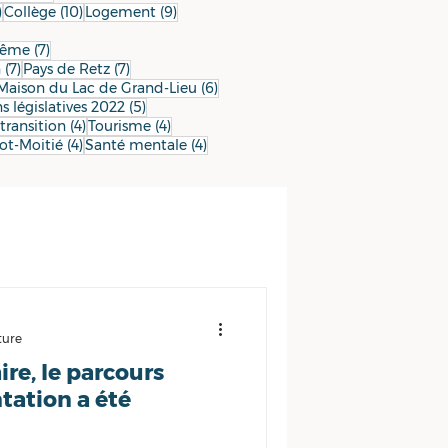
10 posts
10 posts
9 posts
)
Collège
(10)
Logement
(9)
9 posts
7 posts
Même
(7)
7 posts
7 posts
n
(7)
Pays de Retz
(7)
 posts
6 posts
Maison du Lac de Grand-Lieu
(6)
5 posts
s législatives 2022
(5)
4 posts
4 posts
4 posts
transition
(4)
Tourisme
(4)
4 posts
4 posts
ot-Moitié
(4)
Santé mentale
(4)
ture
ire, le parcours
tation a été