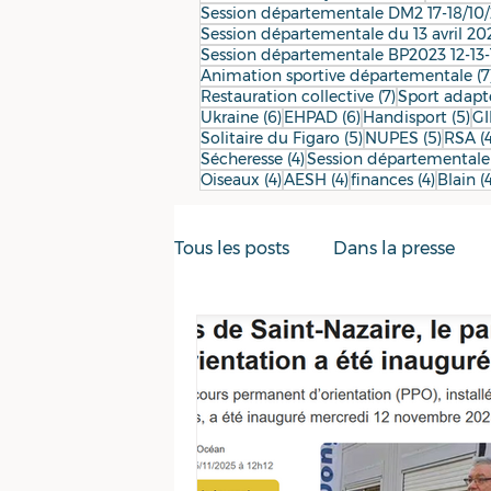
Session départementale DM2 17-18/10
Session départementale du 13 avril 20
Session départementale BP2023 12-13-
Animation sportive départementale
(7
7 posts
Restauration collective
(7)
Sport adapt
6 posts
6 posts
5 
Ukraine
(6)
EHPAD
(6)
Handisport
(5)
GI
5 posts
5 post
Solitaire du Figaro
(5)
NUPES
(5)
RSA
(
4 posts
Sécheresse
(4)
Session départementale
4 posts
4 posts
4 posts
Oiseaux
(4)
AESH
(4)
finances
(4)
Blain
(
Tous les posts
Dans la presse