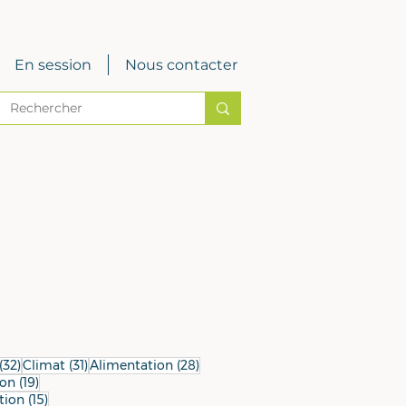
En session
Nous contacter
32 posts
31 posts
28 posts
(32)
Climat
(31)
Alimentation
(28)
19 posts
ion
(19)
15 posts
tion
(15)