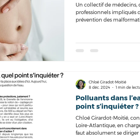
de substances dont
Un collectif de médecins, 
démontrée
professionnels impliqués d
prévention des malformati
Girardot-Moité demandent,
Monde », de ne pas voter la
prévoit la réintroduction, 
pesticides interdits.
Chloé Giradot-Moitié
8 déc. 2024
1 min de lect
Polluants dans l’ea
point s’inquiéter ?
Chloé Girardot-Moitié, co
Loire-Atlantique, en charge 
faut absolument se diriger .