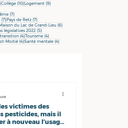
10 posts
10 posts
9 posts
)
Collège
(10)
Logement
(9)
9 posts
7 posts
Même
(7)
7 posts
7 posts
n
(7)
Pays de Retz
(7)
 posts
6 posts
Maison du Lac de Grand-Lieu
(6)
5 posts
s législatives 2022
(5)
4 posts
4 posts
4 posts
transition
(4)
Tourisme
(4)
4 posts
4 posts
ot-Moitié
(4)
Santé mentale
(4)
ture
des victimes des
s pesticides, mais il
er à nouveau l’usage