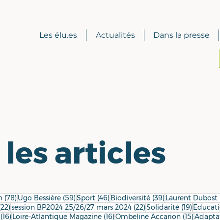
Les élu.es
Actualités
Dans la presse
les articles
78 posts
59 posts
46 posts
39 posts
n
(78)
Ugo Bessière
(59)
Sport
(46)
Biodiversité
(39)
Laurent Dubost
22 posts
22 posts
19 posts
(22)
session BP2024 25/26/27 mars 2024
(22)
Solidarité
(19)
Educat
16 posts
16 posts
15 posts
(16)
Loire-Atlantique Magazine
(16)
Ombeline Accarion
(15)
Adapta