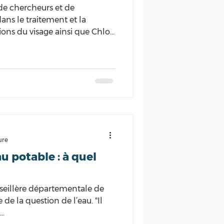
 la nocivité a été
de chercheurs et de
ans le traitement et la
ons du visage ainsi que Chloé
 dans une tribune au «
 loi dite « Duplomb », qui
en France, de certains
ure
u potable : à quel
nseillère départementale de
de la question de l’eau. "Il
..