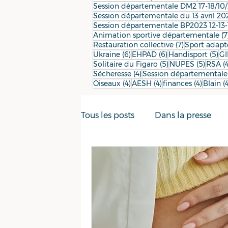
Session départementale DM2 17-18/10
Session départementale du 13 avril 20
Session départementale BP2023 12-13-
Animation sportive départementale
(7
7 posts
Restauration collective
(7)
Sport adapt
6 posts
6 posts
5 
Ukraine
(6)
EHPAD
(6)
Handisport
(5)
GI
5 posts
5 post
Solitaire du Figaro
(5)
NUPES
(5)
RSA
(
4 posts
Sécheresse
(4)
Session départementale
4 posts
4 posts
4 posts
Oiseaux
(4)
AESH
(4)
finances
(4)
Blain
(
Tous les posts
Dans la presse