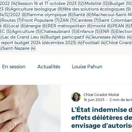
14 posts
12 posts
12 posts
/2022
(14)
Session 16 et 17 octobre 2023
(12)
Mobilité
(12)
Budget
(10
9 posts
9 posts
23
(9)
Agriculture biologique
(9)
fête des solutions écologiques
(9)
8 posts
8 posts
8 posts
14/12/2022
(8)
flamme olympique
(8)
Santé
(8)
Machecoul-Saint-
7 posts
7 posts
7 posts
7 posts
7 posts
)
Routes
(7)
Front Populaire
(7)
ZAN
(7)
Carrières
(7)
Saint Colomba
6 posts
6 posts
6 posts
6 posts
6 posts
6
é
(6)
Local
(6)
énergie
(6)
RER métropolitain
(6)
mixité
(6)
PEAN
(6)
posts
5 posts
5 posts
5 posts
5 posts
5 posts
EC
(5)
Agriculture
(5)
Chateaubriant
(5)
Enfance
(5)
ENR
(5)
Election
s
4 posts
4 posts
4 posts
4 posts
4)
Lac de Grand Lieu
(4)
Budget participatif
(4)
Jeunesses
(4)
Vélo
(4)
4 posts
4 posts
 report budget 2024 (décembre 2023)
(4)
Football
(4)
Chloé Girard
4 posts
4 posts
4)
Saint-Nazaire
(4)
En session
Actualités
Louise Pahun
Chloé Giradot-Moitié
16 juin 2025
2 min de lec
L’État indemnise 
effets délétères de
envisage d’autoris