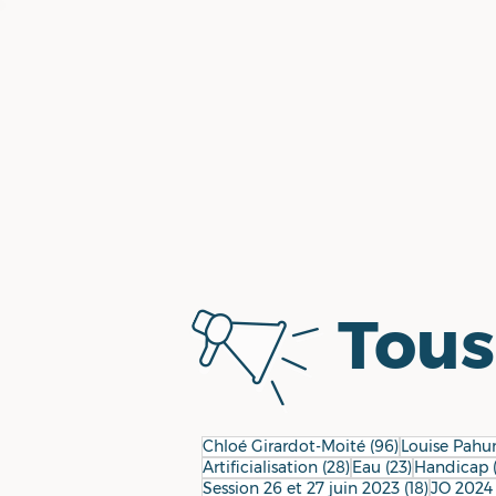
Tous 
96 posts
Chloé Girardot-Moité
(96)
Louise Pahu
28 posts
23 posts
Artificialisation
(28)
Eau
(23)
Handicap
18 posts
Session 26 et 27 juin 2023
(18)
JO 2024