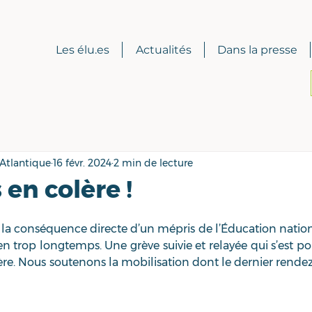
Les élu.es
Actualités
Dans la presse
-Atlantique
16 févr. 2024
2 min de lecture
 en colère !
st la conséquence directe d’un mépris de l’Éducation nation
n trop longtemps. Une grève suivie et relayée qui s’est pou
ière. Nous soutenons la mobilisation dont le dernier rendez