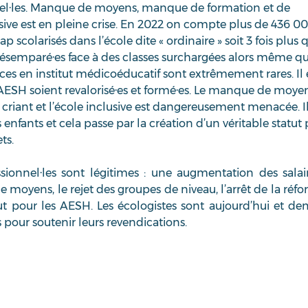
entiel·les. Manque de moyens, manque de formation et de 
lusive est en pleine crise. En 2022 on compte plus de 436 00
 scolarisés dans l’école dite « ordinaire » soit 3 fois plus 
désemparé·es face à des classes surchargées alors même qu
ces en institut médicoéducatif sont extrêmement rares. Il e
AESH soient revalorisé·es et formé·es. Le manque de moye
 criant et l’école inclusive est dangereusement menacée. Il
nfants et cela passe par la création d’un véritable statut 
ts.
sionnel·les sont légitimes : une augmentation des salair
 moyens, le rejet des groupes de niveau, l’arrêt de la réfo
tut pour les AESH. Les écologistes sont aujourd’hui et de
pour soutenir leurs revendications.