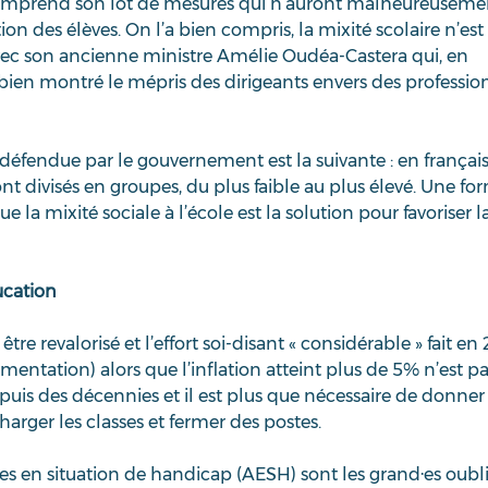
 comprend son lot de mesures qui n’auront malheureuseme
ion des élèves. On l’a bien compris, la mixité scolaire n’est 
ec son ancienne ministre Amélie Oudéa-Castera qui, en 
ien montré le mépris des dirigeants envers des profession
défendue par le gouvernement est la suivante : en français
t divisés en groupes, du plus faible au plus élevé. Une fo
e la mixité sociale à l’école est la solution pour favoriser la
ucation
être revalorisé et l’effort soi-disant « considérable » fait en
entation) alors que l’inflation atteint plus de 5% n’est pas
epuis des décennies et il est plus que nécessaire de donner
arger les classes et fermer des postes.
s en situation de handicap (AESH) sont les grand·es oubli