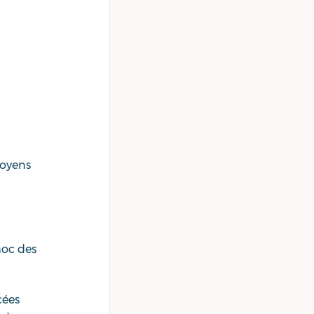
moyens 
hoc des 
cées 