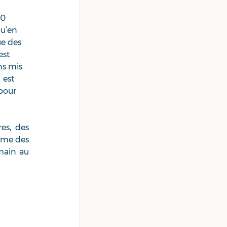
0 
qu’en 
e des 
st 
ns mis 
 est 
pour 
es, des 
rme des 
main au 