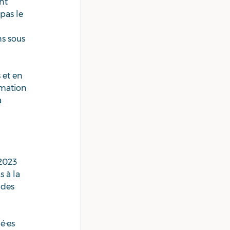
nt 
pas le 
s sous 
 et en 
rmation 
 
 2023 
 à la 
 des 
é·es 